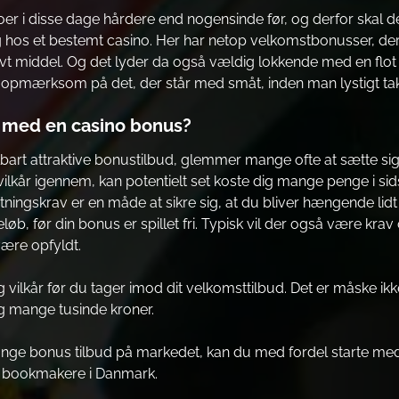
r i disse dage hårdere end nogensinde før, og derfor skal d
g hos et bestemt casino. Her har netop velkomstbonusser, der e
ffektivt middel. Og det lyder da også vældig lokkende med en flo
 opmærksom på det, der står med småt, inden man lystigt takke
med en casino bonus?
art attraktive bonustilbud, glemmer mange ofte at sætte sig 
ilkår igennem, kan potentielt set koste dig mange penge i sids
ingskrav er en måde at sikre sig, at du bliver hængende lidt 
 beløb, før din bonus er spillet fri. Typisk vil der også være
være opfyldt.
 og vilkår før du tager imod dit velkomsttilbud. Det er måske ik
og mange tusinde kroner.
e mange bonus tilbud på markedet, kan du med fordel starte med
e bookmakere i Danmark.