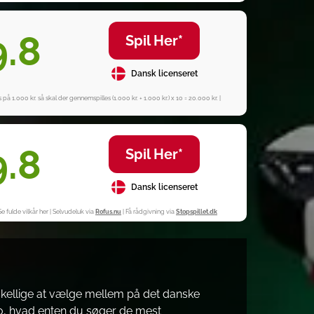
9.8
Spil Her*
Dansk licenseret
 1.000 kr. så skal der gennemspilles (1.000 kr. + 1.000 kr.) x 10 = 20.000 kr. |
9.8
Spil Her*
Dansk licenseret
e fulde vilkår her | Selvudeluk via
Rofus.nu
| Få rådgivning via
Stopspillet.dk
skellige at vælge mellem på det danske
ino, hvad enten du søger de mest