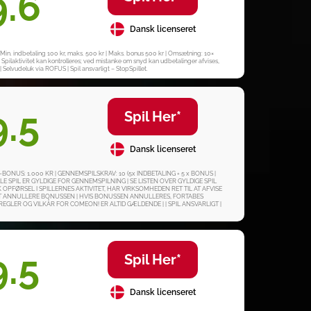
9.6
Dansk licenseret
 | Min. indbetaling 100 kr, maks. 500 kr | Maks. bonus 500 kr | Omsætning: 10×
 | Spilaktivitet kan kontrolleres; ved mistanke om snyd kan udbetalinger afvises,
| Selvudeluk via ROFUS | Spil ansvarligt – StopSpillet.
9.5
Spil Her*
Dansk licenseret
-BONUS: 1.000 KR | GENNEMSPILSKRAV: 10 (5x INDBETALING + 5 x BONUS |
ALLE SPIL ER GYLDIGE FOR GENNEMSPILNING | SE LISTEN OVER GYLDIGE SPIL
PFØRSEL I SPILLERNES AKTIVITET, HAR VIRKSOMHEDEN RET TIL AT AFVISE
AT ANNULLERE BONUSSEN | HVIS BONUSSEN ANNULLERES, FORTABES
LER OG VILKÅR FOR COMEON! ER ALTID GÆLDENDE | | SPIL ANSVARLIGT |
9.5
Spil Her*
Dansk licenseret