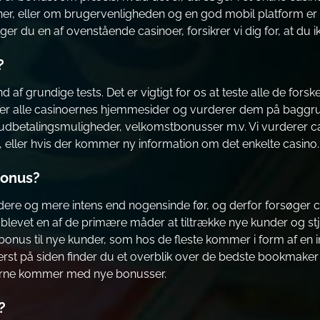
 eller om brugervenligheden og en god mobil platform er mer
 du en af ovenstående casinoer, forsikrer vi dig for, at du ikk
?
 grundige tests. Det er vigtigt for os at teste alle de forskel
r alle casinoernes hjemmesider og vurderer dem på baggrund
og udbetalingsmuligheder, velkomstbonusser m.v. Vi vurderer
eller hvis der kommer ny information om det enkelte casino.
bonus?
ere og mere intens end nogensinde før, og derfor forsøger ca
blevet en af de primære måder at tiltrække nye kunder og stj
bonus til nye kunder, som hos de fleste kommer i form af en 
øverst på siden finder du et overblik over de bedste bookmaker
kerne kommer med nye bonusser.
?