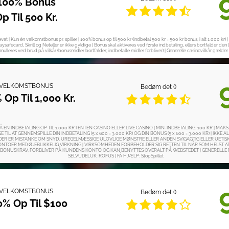
100% Bonus
p Til 500 Kr.
et | Kun én velkomstbonus pr. spiller | 100% bonus op til 500 kr (indbetal 500 kr = 500 kr bonus, i alt 1.000 kr)
safecard, Skrill og Neteller er ikke gyldige | Bonus skal aktiveres ved første indbetaling, ellers bortfalder den
ulleres ved brud på vilkår (bonusmidler bortfalder; indbetalte midler forbliver) | Generelle casinovilkår gælder 
VELKOMSTBONUS
Bedøm det
()
 Op Til 1,000 Kr.
EN INDBETALING OP TIL 1.000 KR I ENTEN CASINO ELLER LIVE CASINO | MIN-INDBETALING: 100 KR | MAKS
 TIL AT GENNEMSPILLE DIN INDBETALING (5 x 600 = 3.000 KR) OG DIN BONUS (5 x 600 = 3.000 KR) | IKKE 
ER ER MISTANKE OM SNYD, UREGELMÆSSIGE ULOVLIGE MØNSTRE ELLER ANDEN SVIGAGTIG ELLER UETISK O
ONTOER MED ØJEBLIKKELIG VIRKNING | VIRKSOMHEDEN FORBEHOLDER SIG RETTEN TIL NÅR SOM HELST 
BONUSKRAV, FORBLIVER PÅ KUNDENS KONTO OG KAN BENYTTES OVERALT PÅ WEBSTEDET | GENERELLE REG
SELVUDELUK: ROFUS | FÅ HJÆLP: StopSpillet
VELKOMSTBONUS
Bedøm det
()
0% Op Til $100