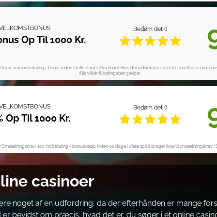
VELKOMSTBONUS
Bedøm det
()
nus Op Til 1000 Kr.
lskrav: 10x indbetaling + bonus inden for 60 dage). Eksempel: Hvis der indbetales 1.000 kr., modtages en bonus på
Alle vilkår & betingelser gælder
VELKOMSTBONUS
Bedøm det
()
 Op Til 1000 Kr.
kr. | Omsætningskrav: 10x indbetaling + bonusbeløb inden 60 dage | Visse spil bidrager ikke til omsætningskrav | S
line casinoer
være noget af en udfordring, da der efterhånden er mange for
d er bevidst om præcis, hvad det er, du søger i et online cas