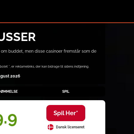
USSER
e om buddet, men disse casinoer fremstår som de
let *, er reklamelinks, der kan bidrage til sidens indtjening.
august 2026
DØMMELSE
SPIL
9.9
Spil Her*
Dansk licenseret