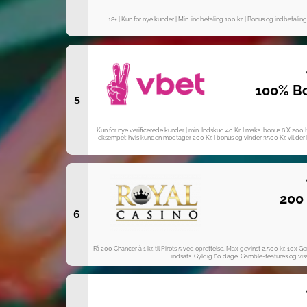
18+ | Kun for nye kunder | Min. indbetaling 100 kr. | Bonus og indbetalin
100% Bo
Kun for nye verificerede kunder | min. Indskud 40 Kr. I maks. bonus 6 X 200 
eksempel: hvis kunden modtager 200 Kr. I bonus og vinder 3500 Kr. vil der ku
200
Få 200 Chancer à 1 kr. til Pirots 5 ved oprettelse. Max gevinst 2.500 kr. 10x G
indsats. Gyldig 60 dage. Gamble-features og visse