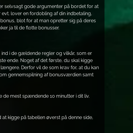
er selvsagt gode argumenter på bordet for at
vt. lover en fordobling af din indbetaling,
t bonus, blot for at man opretter sig på deres
r ja til de flotte bonusser.
ind i de gældende regler og vilkår, som er
te ende. Noget af det første, du skal kigge
længere. Derfor vil de som krav for, at du kan
 krav om gennemspilning af bonusværdien samt
ke de mest spændende 10 minutter i dit liv.
 at kigge på tabellen øverst på denne side,