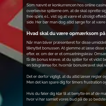
Som nævnt er konkurrencen hos online casinoe
overbevise spillerne om, at de skal oprette si
free spins e.l., vist sig at være et utroligt e
side. Her bør man dog altid sørge for at være
Hvad skal du være opmærksom på 
Når man bliver præsenteret for disse umiddelb
tilknyttet bonussen. At glemme at læse disse v
efter, er, om der er et omsætningskrav. Omsætn
få din bonus kræve, at du spiller for et vidst
en tidsgrænse for, hvornår bonuskravet skal 
Det er derfor vigtigt, at du altid læser regler
Men det kan spare dig for timers frustration 
Hvis du føler dig klar til at benytte én af d
hvor vi har samlet vores bud på de 10 bedst