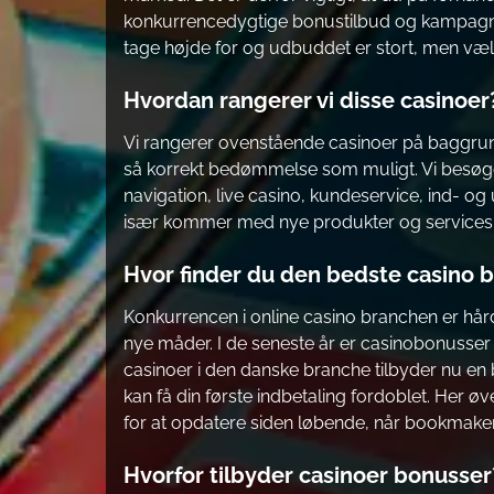
konkurrencedygtige bonustilbud og kampagner,
tage højde for og udbuddet er stort, men vælger
Hvordan rangerer vi disse casinoer
Vi rangerer ovenstående casinoer på baggrund af
så korrekt bedømmelse som muligt. Vi besøge
navigation, live casino, kundeservice, ind- 
især kommer med nye produkter og services, 
Hvor finder du den bedste casino 
Konkurrencen i online casino branchen er hård
nye måder. I de seneste år er casinobonusser 
casinoer i den danske branche tilbyder nu en 
kan få din første indbetaling fordoblet. Her 
for at opdatere siden løbende, når bookma
Hvorfor tilbyder casinoer bonusser