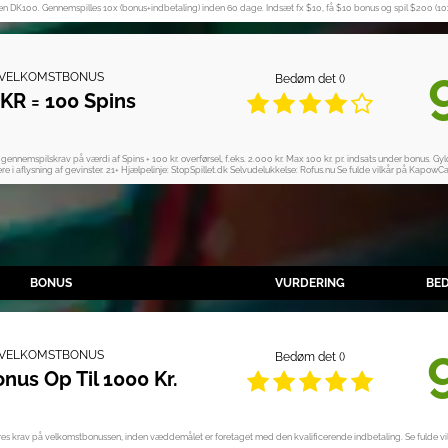
en DK100. Gennemspilles 10x (bonus+indbetaling) inden 60 dage. Indsæt fx $10, få $10 bonus og spil $200 (10x ($1
VELKOMSTBONUS
Bedøm det
()
KR = 100 Spins
10x gennemspilskrav på værdi af Spins + 100 kr. overførsel, f.eks. 2.000 kr. Max 100 kr. pr. indsats under bonus.
ere i aflysning af gevinster. 21+ Hjælpelinje: StopSpillet.dk Selvudelukkelse: Rofus.nu Se fulde vilkår på KapowC
BONUS
VURDERING
BE
VELKOMSTBONUS
Bedøm det
()
nus Op Til 1000 Kr.
gøres krav på velkomstbonussen, inden væddemålet er foretaget med den kvalificerende indbetaling. Se fulde vil